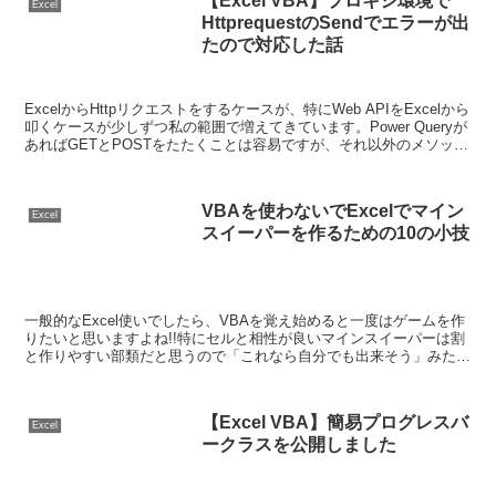
【Excel VBA】プロキシ環境で
Excel
HttprequestのSendでエラーが出
たので対応した話
ExcelからHttpリクエストをするケースが、特にWeb APIをExcelから
叩くケースが少しずつ私の範囲で増えてきています。Power Queryが
あればGETとPOSTをたたくことは容易ですが、それ以外のメソッド
はどうしてもHttp...
VBAを使わないでExcelでマイン
Excel
スイーパーを作るための10の小技
一般的なExcel使いでしたら、VBAを覚え始めると一度はゲームを作
りたいと思いますよね!!特にセルと相性が良いマインスイーパーは割
と作りやすい部類だと思うので「これなら自分でも出来そう」みたい
な感覚になりますよね。 そこで私も今更ながら負...
【Excel VBA】簡易プログレスバ
Excel
ークラスを公開しました